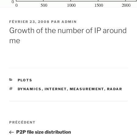
PUBLIÉ
FÉVRIER 23, 2008
PAR
ADMIN
LE
Growth of the number of IP around
me
CATÉGORIES
PLOTS
ÉTIQUETTES
DYNAMICS
,
INTERNET
,
MEASUREMENT
,
RADAR
Navigation
Article
PRÉCÉDENT
de
précédent
P2P file size distribution
l’article