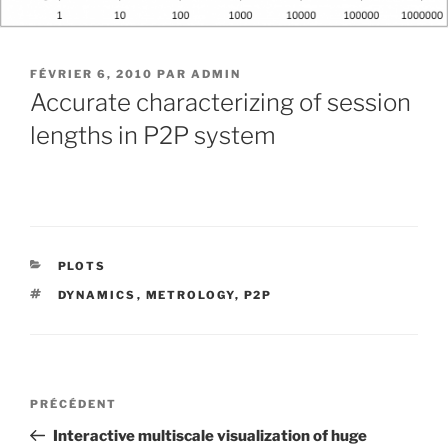
PUBLIÉ
FÉVRIER 6, 2010
PAR
ADMIN
LE
Accurate characterizing of session
lengths in P2P system
CATÉGORIES
PLOTS
ÉTIQUETTES
DYNAMICS
,
METROLOGY
,
P2P
Navigation
Article
PRÉCÉDENT
de
précédent
Interactive multiscale visualization of huge