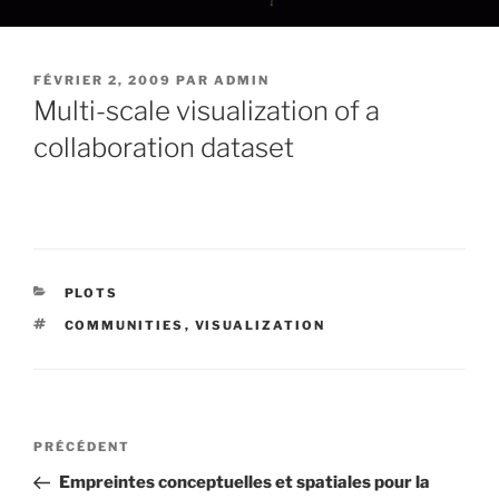
PUBLIÉ
FÉVRIER 2, 2009
PAR
ADMIN
LE
Multi-scale visualization of a
collaboration dataset
CATÉGORIES
PLOTS
ÉTIQUETTES
COMMUNITIES
,
VISUALIZATION
Navigation
Article
PRÉCÉDENT
de
précédent
Empreintes conceptuelles et spatiales pour la
l’article