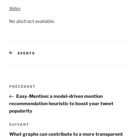
Slides
No abstract available.
CATÉGORIES
EVENTS
Navigation
Article
PRÉCÉDENT
de
précédent
Easy-Mention: a model-driven mention
l’article
recommendation heuristic to boost your tweet
popularity
Article
SUIVANT
suivant
What graphs can contribute to a more transparent