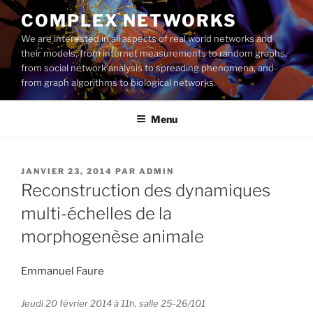
Aller
COMPLEX NETWORKS
au
We are interested in all aspects of real world networks and
contenu
their models, from internet measurements to random graphs,
principal
from social network analysis to spreading phenomena, and
from graph algorithms to biological networks.
Menu
PUBLIÉ
JANVIER 23, 2014
PAR
ADMIN
LE
Reconstruction des dynamiques
multi-échelles de la
morphogenèse animale
Emmanuel Faure
Jeudi 20 février 2014 à 11h, salle 25-26/101