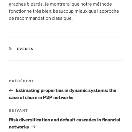
graphes bipartis. Je montrerai que notre méthode
fonctionne très bien, beaucoup mieux que l’approche
de recommandation classique.
CATÉGORIES
EVENTS
Navigation
Article
PRÉCÉDENT
de
précédent
Estimating properties in dynamic systems: the
l’article
case of churn in P2P networks
Article
SUIVANT
suivant
Risk diversification and default cascades in financial
networks