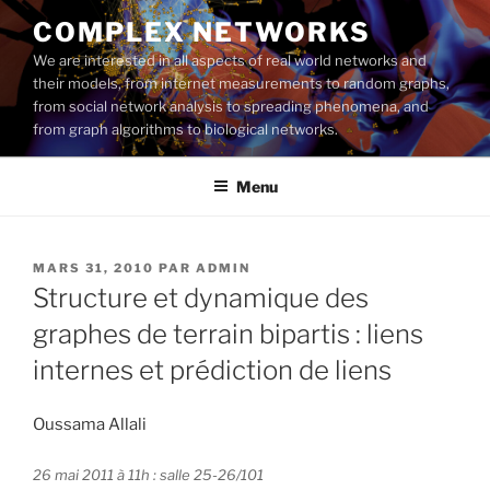
Aller
COMPLEX NETWORKS
au
We are interested in all aspects of real world networks and
contenu
their models, from internet measurements to random graphs,
principal
from social network analysis to spreading phenomena, and
from graph algorithms to biological networks.
Menu
PUBLIÉ
MARS 31, 2010
PAR
ADMIN
LE
Structure et dynamique des
graphes de terrain bipartis : liens
internes et prédiction de liens
Oussama Allali
26 mai 2011 à 11h : salle 25-26/101