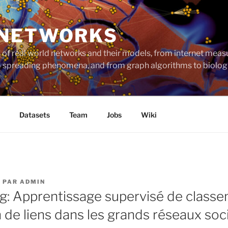
 NETWORKS
ts of real world networks and their models, from internet me
to spreading phenomena, and from graph algorithms to biolog
Datasets
Team
Jobs
Wiki
5
PAR
ADMIN
: Apprentissage supervisé de class
n de liens dans les grands réseaux soc