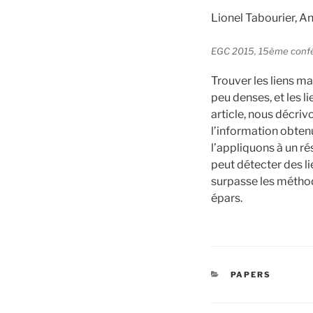
Lionel Tabourier, A
EGC 2015, 15ème confére
Trouver les liens ma
peu denses, et les 
article, nous décr
l’information obtenu
l’appliquons à un r
peut détecter des l
surpasse les méthod
épars.
CATÉGORIES
PAPERS