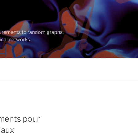
asurements to random graphs,
ical networks.
ements pour
iaux