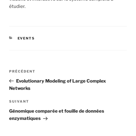
étudier.
CATÉGORIES
EVENTS
Navigation
Article
PRÉCÉDENT
de
précédent
Evolutionary Modeling of Large Complex
l’article
Networks
Article
SUIVANT
suivant
Génomique comparée et fouille de données
enzymatiques