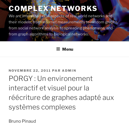
Aller
COMPLEX NETWORKS
au
We are interested in all aspects of real world networks and
contenu
their models, from internet measurements to random graphs,
principal
from social network analysis to spreading phenomena, and
from graph algorithms to biological networks.
Menu
PUBLIÉ
NOVEMBRE 22, 2011
PAR
ADMIN
LE
PORGY : Un environement
interactif et visuel pour la
réécriture de graphes adapté aux
systèmes complexes
Bruno Pinaud