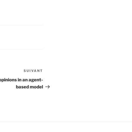
SUIVANT
Article
suivant
opinions in an agent-
based model