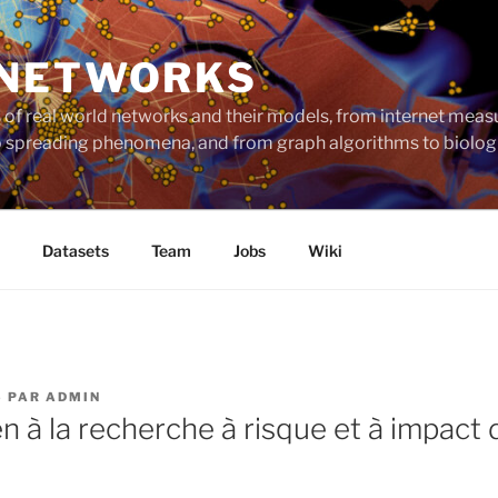
 NETWORKS
ts of real world networks and their models, from internet me
to spreading phenomena, and from graph algorithms to biolog
Datasets
Team
Jobs
Wiki
5
PAR
ADMIN
n à la recherche à risque et à impact 