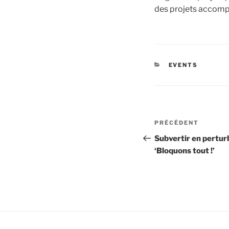
des projets accom
CATÉGORIES
EVENTS
Navigation
Article
PRÉCÉDENT
de
précédent
Subvertir en perturb
‘Bloquons tout !’
l’article