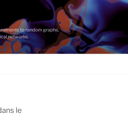
asurements to random graphs,
ical networks.
dans le