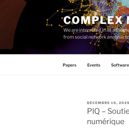
Aller
au
COMPLEX
contenu
principal
We are interested in all aspec
from social network analysis 
Papers
Events
Software
PUBLIÉ
DÉCEMBRE 10, 202
LE
PIQ – Soutie
numérique