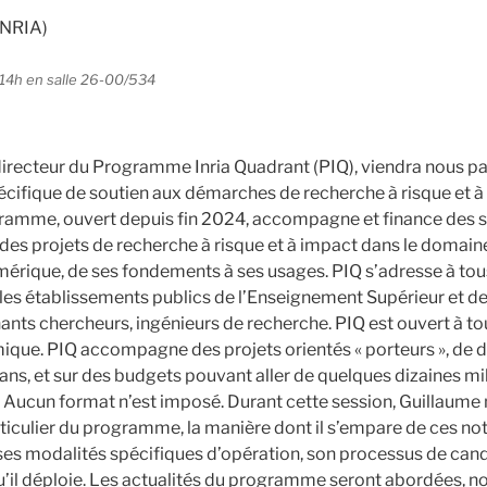
INRIA)
 14h en salle 26-00/534
directeur du Programme Inria Quadrant (PIQ), viendra nous pa
ifique de soutien aux démarches de recherche à risque et à
ramme, ouvert depuis fin 2024, accompagne et finance des s
des projets de recherche à risque et à impact dans le domain
érique, de ses fondements à ses usages. PIQ s’adresse à tous
 les établissements publics de l’Enseignement Supérieur et de
ants chercheurs, ingénieurs de recherche. PIQ est ouvert à 
ique. PIQ accompagne des projets orientés « porteurs », de du
 ans, et sur des budgets pouvant aller de quelques dizaines mil
s. Aucun format n’est imposé. Durant cette session, Guillaume
iculier du programme, la manière dont il s’empare de ces not
 ses modalités spécifiques d’opération, son processus de cand
 qu’il déploie. Les actualités du programme seront abordées, 