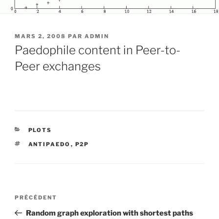
PUBLIÉ
MARS 2, 2008
PAR
ADMIN
LE
Paedophile content in Peer-to-
Peer exchanges
CATÉGORIES
PLOTS
ÉTIQUETTES
ANTIPAEDO
,
P2P
Navigation
Article
PRÉCÉDENT
de
précédent
Random graph exploration with shortest paths