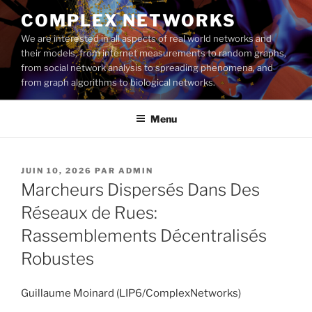
Aller
COMPLEX NETWORKS
au
We are interested in all aspects of real world networks and
contenu
their models, from internet measurements to random graphs,
principal
from social network analysis to spreading phenomena, and
from graph algorithms to biological networks.
Menu
PUBLIÉ
JUIN 10, 2026
PAR
ADMIN
LE
Marcheurs Dispersés Dans Des
Réseaux de Rues:
Rassemblements Décentralisés
Robustes
Guillaume Moinard (LIP6/ComplexNetworks)