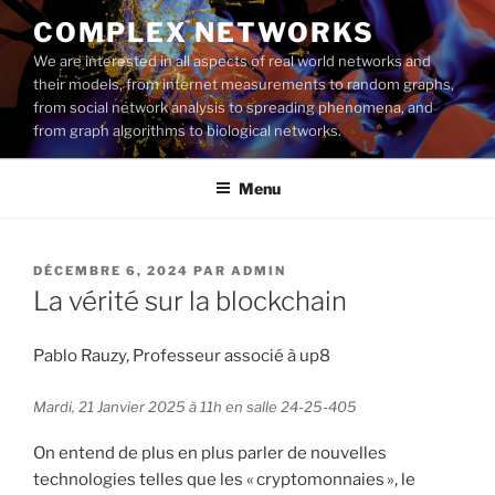
Aller
COMPLEX NETWORKS
au
We are interested in all aspects of real world networks and
contenu
their models, from internet measurements to random graphs,
principal
from social network analysis to spreading phenomena, and
from graph algorithms to biological networks.
Menu
PUBLIÉ
DÉCEMBRE 6, 2024
PAR
ADMIN
LE
La vérité sur la blockchain
Pablo Rauzy, Professeur associé à up8
Mardi, 21 Janvier 2025 à 11h en salle 24-25-405
On entend de plus en plus parler de nouvelles
technologies telles que les « cryptomonnaies », le