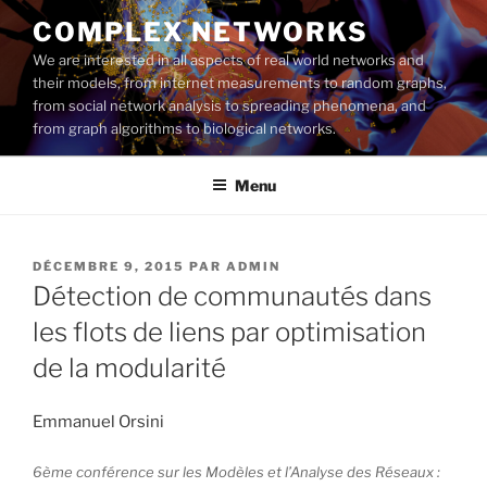
Aller
COMPLEX NETWORKS
au
We are interested in all aspects of real world networks and
contenu
their models, from internet measurements to random graphs,
principal
from social network analysis to spreading phenomena, and
from graph algorithms to biological networks.
Menu
PUBLIÉ
DÉCEMBRE 9, 2015
PAR
ADMIN
LE
Détection de communautés dans
les flots de liens par optimisation
de la modularité
Emmanuel Orsini
6ème conférence sur les Modèles et l’Analyse des Réseaux :