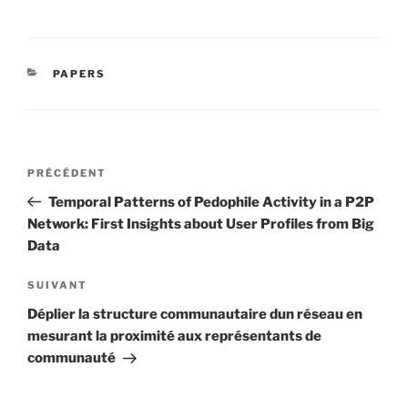
CATÉGORIES
PAPERS
Navigation
Article
PRÉCÉDENT
de
précédent
Temporal Patterns of Pedophile Activity in a P2P
l’article
Network: First Insights about User Profiles from Big
Data
Article
SUIVANT
suivant
Déplier la structure communautaire dun réseau en
mesurant la proximité aux représentants de
communauté