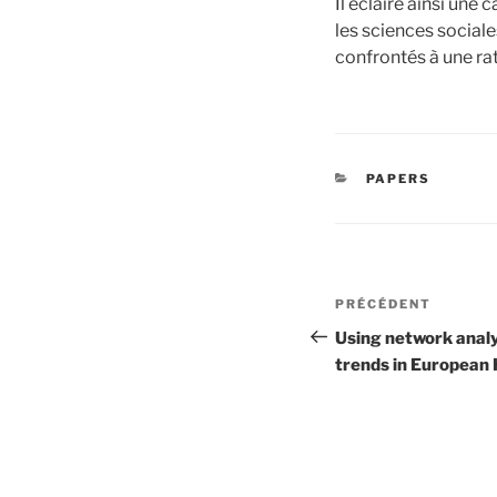
Il éclaire ainsi une
les sciences sociale
confrontés à une ra
CATÉGORIES
PAPERS
Navigation
Article
PRÉCÉDENT
de
précédent
Using network analys
trends in European
l’article