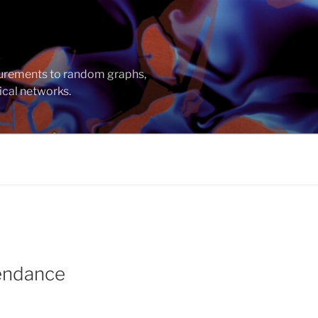
asurements to random graphs,
ical networks.
pendance