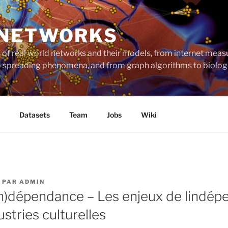
 NETWORKS
ts of real world networks and their models, from internet me
to spreading phenomena, and from graph algorithms to biolog
Datasets
Team
Jobs
Wiki
PAR
ADMIN
(in)dépendance – Les enjeux de lindé
ustries culturelles