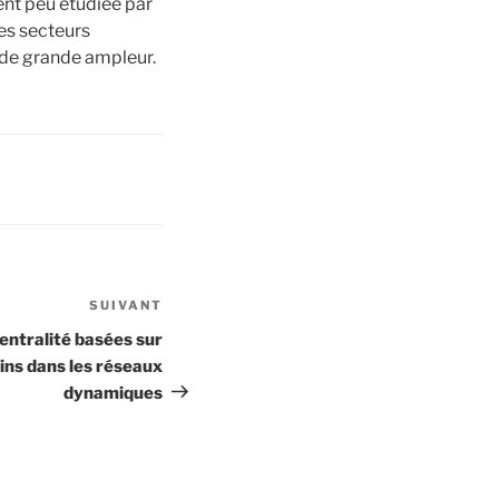
ent peu étudiée par
des secteurs
 de grande ampleur.
SUIVANT
Article
suivant
ntralité basées sur
ins dans les réseaux
dynamiques