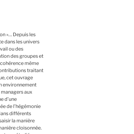
tion »… Depuis les
e dans les univers
vail ou des
ation des groupes et
la cohérence même
ntributions traitant
que, cet ouvrage
son environnement
es managers aux
he d’une
isée de l’hégémonie
dans différents
saisir la manière
manière cloisonnée.