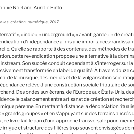
Sophie Noël and Aurélie Pinto
relles, création, numérique, 2017
ternatif », « indie », « underground », « avant-garde », « de créa
endication d’indépendance a pris une importance grandissant
relle. Qu’elle se rapporte à des contenus, des méthodes de tra
ation, cette revendication propose une alternative à la domin
instream. Son succès conduit cependant à s’interroger sur 
ssivement transformée en label de qualité. À travers douze co
éma, de la musique, des médias et de la vulgarisation scientifi
dépendance relève d’une construction sociale tributaire de 
archand. Des ondes aux écrans, de l’Europe aux États-Unis, d
évidence le balancement entre artisanat de création et recherc
mique pérenne. En mettant à distance la dénonciation ritual
 « grands groupes » et en s’appuyant sur des terrains ancrés 
 ce livre fait le pari d’une approche transversale pour mieux 
 irrigue et structure des filières trop souvent envisagées de 