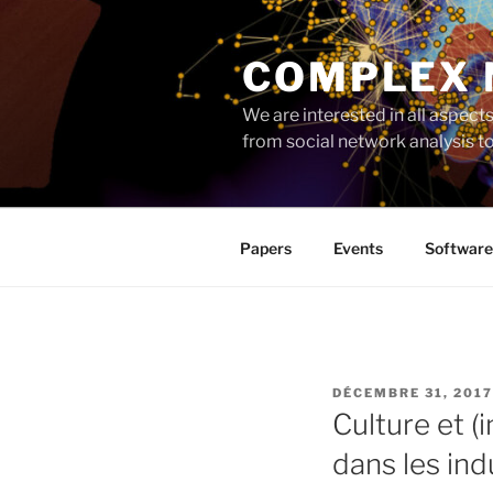
Aller
au
COMPLEX
contenu
principal
We are interested in all aspec
from social network analysis 
Papers
Events
Software
PUBLIÉ
DÉCEMBRE 31, 2017
LE
Culture et 
dans les ind