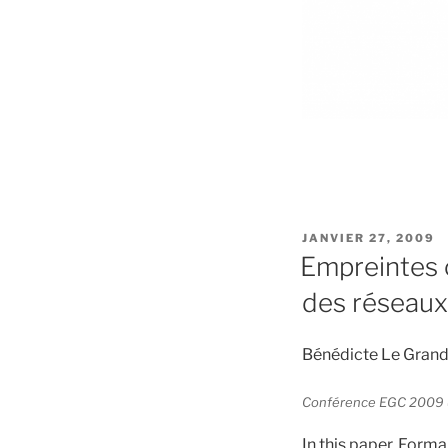
PUBLIÉ
JANVIER 27, 2009
LE
Empreintes c
des réseaux
Bénédicte Le Grand
Conférence EGC 2009 (E
In this paper, Forma