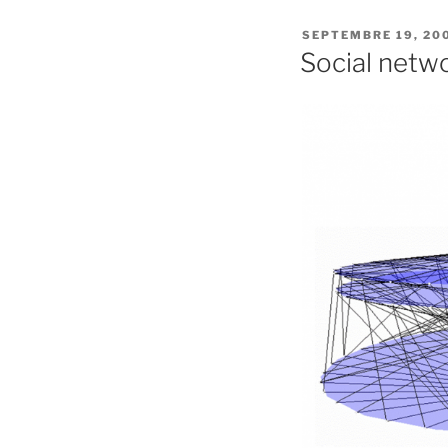
PUBLIÉ
SEPTEMBRE 19, 20
LE
Social netw