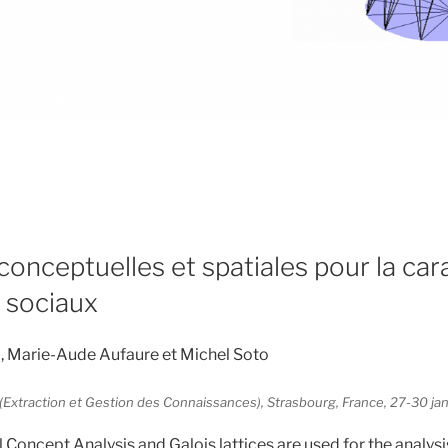
onceptuelles et spatiales pour la car
 sociaux
, Marie-Aude Aufaure et Michel Soto
xtraction et Gestion des Connaissances), Strasbourg, France, 27-30 ja
l Concept Analysis and Galois lattices are used for the analys