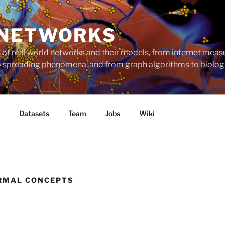
 NETWORKS
ts of real world networks and their models, from internet me
to spreading phenomena, and from graph algorithms to biolog
Datasets
Team
Jobs
Wiki
RMAL CONCEPTS