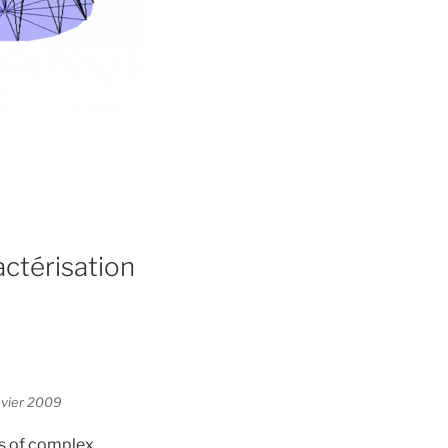
actérisation
nvier 2009
is of complex