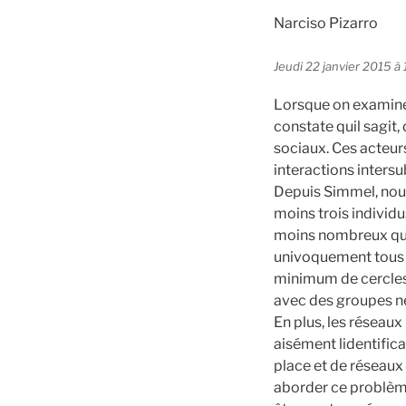
Narciso Pizarro
Jeudi 22 janvier 2015 à 
Lorsque on examine 
constate quil sagit,
sociaux. Ces acteurs
interactions intersu
Depuis Simmel, nous 
moins trois individu
moins nombreux que 
univoquement tous 
minimum de cercles 
avec des groupes nex
En plus, les réseaux
aisément lidentific
place et de réseaux
aborder ce problème