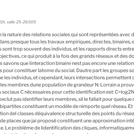
11h, salle 25-26/105
la nature des relations sociales qui sont représentées avec 
 dans presque tous les travaux empiriques, directes, binaires, 
 sont trop souvent des individus, et les rapports directs entr
bjectives, ce qui produit à la fois des grands réseaux et des d
savons que linteraction binaire nest pas encore une relation s
s pour constituer latome du social. Dautre part les groupes s
les individus, et cependant, leurs intersections permettent d
les membres dune population de grandeur N: Lorrain a prou
sociaux C nécessaires pour cette identification est: C=log2N 
clut pas identifier leurs membres, sil le fallait pour quelque r
 bipartites constituent un modèle de nimporte quel réseau. Et 
ation del classes déquivalence structurelle des points du rése
 de places que jai proposé constituent une approximation int
. Le problème de lidentification des cliques, informatiquem