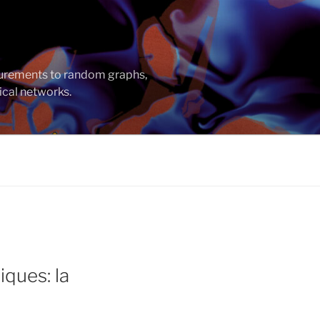
asurements to random graphs,
ical networks.
ques: la