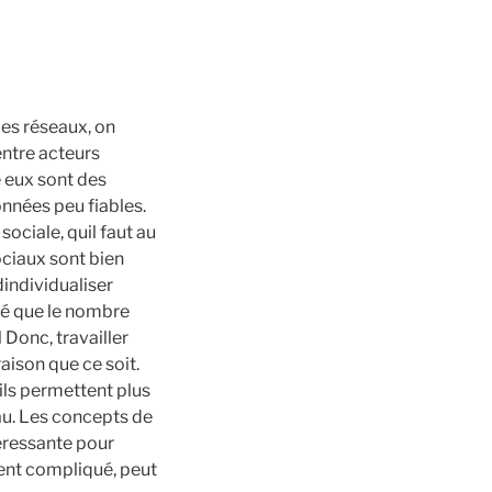
des réseaux, on
entre acteurs
e eux sont des
onnées peu fiables.
ociale, quil faut au
ociaux sont bien
individualiser
vé que le nombre
Donc, travailler
aison que ce soit.
ils permettent plus
au. Les concepts de
éressante pour
ent compliqué, peut