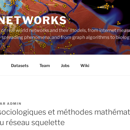
 NETWORKS
ts of real world networks and their models, from internet me
to spreading phenomena, and from graph algorithms to biolog
Datasets
Team
Jobs
Wiki
AR
ADMIN
ociologiques et méthodes mathémati
u réseau squelette