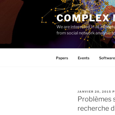
Aller
au
COMPLEX
contenu
principal
We are interested in all aspec
from social network analysis 
Papers
Events
Software
PUBLIÉ
JANVIER 20, 2015
P
LE
Problèmes s
recherche d