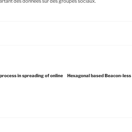
artant des données sur des groupes sociaux.
rocess in spreading of online
Hexagonal based Beacon-less