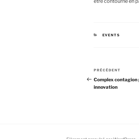
être contourné en p
CATÉGORIES
EVENTS
Navigation
Article
PRÉCÉDENT
de
précédent
Complex contagion p
innovation
l’article