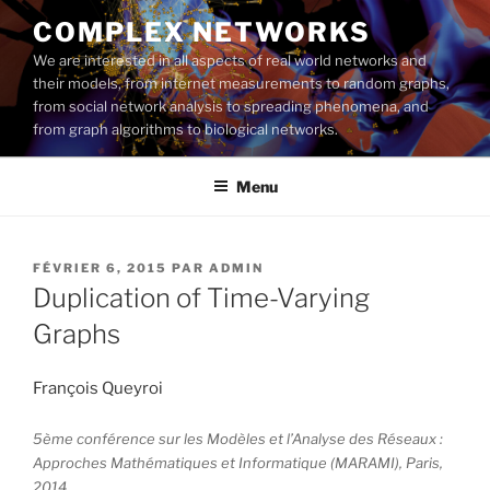
Aller
COMPLEX NETWORKS
au
We are interested in all aspects of real world networks and
contenu
their models, from internet measurements to random graphs,
principal
from social network analysis to spreading phenomena, and
from graph algorithms to biological networks.
Menu
PUBLIÉ
FÉVRIER 6, 2015
PAR
ADMIN
LE
Duplication of Time-Varying
Graphs
François Queyroi
5ème conférence sur les Modèles et l’Analyse des Réseaux :
Approches Mathématiques et Informatique (MARAMI), Paris,
2014.